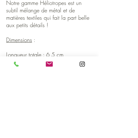
Notre gamme Héliotropes est un
subtil mélange de métal et de
matières textiles qui fait la part belle
aux petits détails !
Dimensions
:
Longueur totale : 6,5 cm
Composition
:
Alliage de métaux ( sans nickel et
sans plomb)
Recevoir nos actualités