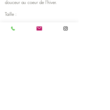
douceur au coeur de l'hiver.
Taille
:
56 cm de tour de tête
Détails
Composition
:
Fils de chaîne : 100% laine
Fils de trame : 100% laine
Laine bouillie : 100% laine
Recevoir nos actualités
Conseils d'entretien
:
Nettoyage à sec recommandé
.
Envoyer
Nettoyage à la main possible à 30° maximum.
Utiliser un détergeant doux.
Pas de chlore, ni de sèche-linge.