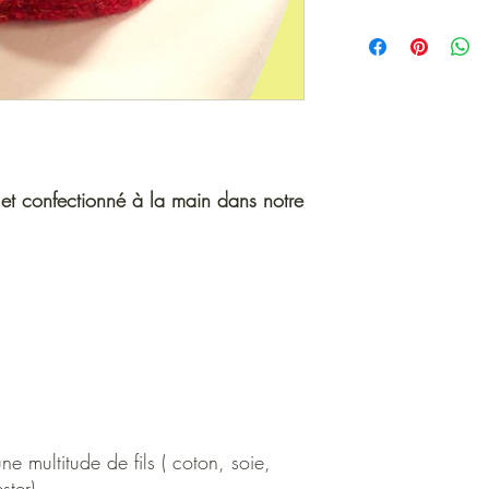
Conseils d'entretien
:
Nettoyage à sec rec
Nettoyage à la main p
Utiliser un détergeant 
Pas de chlore, ni de sè
 et confectionné à la main dans notre
e multitude de fils ( coton, soie,
ster)