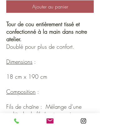
Ajouter au panier
Tour de cou entièrement tissé et
confectionné à la main dans notre
atelier.
Doublé pour plus de confort.
Dimensions
:
18 cm x 190 cm
Composition
:
Fils de chaîne : Mélange d’une
multitude de fils ( coton, soie,
mohair, laine, acrylique polyester)
Fils de trame : 43% coton - 40%
alpaga - 17% mohair