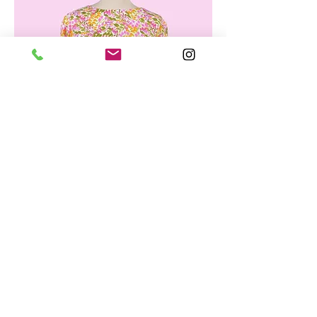
Blouse SIDONIE imprimé Jeunes pousses
Prix
109,00 €
Recevoir nos actualités