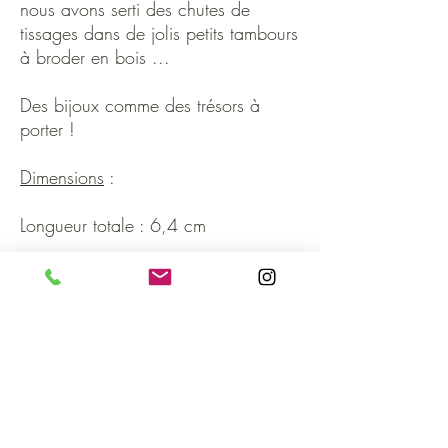
nous avons serti des chutes de
tissages dans de jolis petits tambours
à broder en bois ...
Des bijoux comme des trésors à
porter !
Dimensions
:
Longueur totale : 6,4 cm
Composition
:
Laiton ( sans nickel) et bois
Couleurs du tissage
:
Camaïeu de gris, argent