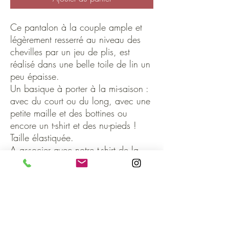
Ce pantalon à la couple ample et
légèrement resserré au niveau des
chevilles par un jeu de plis, est
réalisé dans une belle toile de lin un
peu épaisse.
Un basique à porter à la mi-saison :
avec du court ou du long, avec une
petite maille et des bottines ou
encore un t-shirt et des nu-pieds !
Taille élastiquée.
A associer avec notre t-shirt de la
gamme Céleste ou la blouse Sidonie
brique.
Entièrement confectionnée à la main
dans notre atelier.